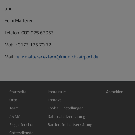
und
Felix Malterer
Telefon: 089 975 63053
Mobil: 0173 175 70 72
Mail:
felix.malterer.extern@munich-airport.de
Hauptnavigation
Fußbereichsmenü
Benutzermenü
Startseite
Impressum
Anmelden
Orte
Kontakt
Team
Cookie-Einstellungen
ASiMA
Datenschutzerklärung
Flughafenchor
Barrierefreiheitserklärung
Gottesdienste