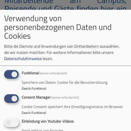
Reisende und Gäste finden hier ein
offenes Ohr für ihre Sorgen, ihr Leid
Verwendung von
oder Glück, erhalten Unterstützung
personenbezogenen Daten und
bei der Klärung von Problemen,
Cookies
haben Gelegenheit in der
Bitte die Dienste und Anwendungen von Drittanbietern auswählen,
Christophoruskapelle oder im
die wir nutzen möchten.
Für weitere Informationen bitte unsere
Raum für Gebet und Stille, zur Ruhe
Datenschutzhinweise
lesen.
zu kommen, eine Atempause
Funktional
(immer erforderlich)
einzulegen. Auch in
Speichern von Daten: Cookie für die Benutzersitzung
seelsorgerischen Notfällen sind wir
Zweck
:
Funktional
für Sie da. Ebenso, wenn es um eine
Consent Manager
(immer erforderlich)
Taufe oder Trauung am Flughafen
Cookie Consent speichert Ihre Einwilligungsstatus im Browser
geht.
Zweck
:
Funktional
Einbindung von Youtube-Videos
Zeigt Videos von Youtube