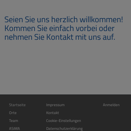
Seien Sie uns herzlich willkommen!
Kommen Sie einfach vorbei oder
nehmen Sie Kontakt mit uns auf.
Hauptnavigation
Fußbereichsmenü
Benutzermenü
Startseite
Impressum
Anmelden
Orte
Kontakt
Team
Cookie-Einstellungen
ASiMA
Datenschutzerklärung